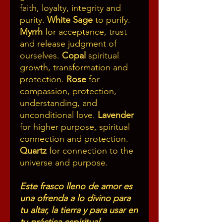
faith, loyalty, integrity and
purity.
White Sage
to purify.
Myrrh
for acceptance, trust
and release judgment of
ourselves.
Copal
spiritual
growth, transformation and
protection.
Rose
for
compassion, protection,
understanding, and
unconditional love.
Lavender
for higher purpose, spiritual
connection and protection.
Quartz
for connection to the
universe and purpose.
Este frasco lleno de amor es
una ofrenda a lo divino para
tu altar, la tierra y para usar en