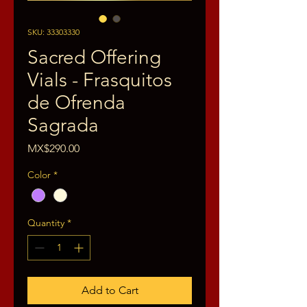
SKU: 33303330
Sacred Offering
Vials - Frasquitos
de Ofrenda
Sagrada
Price
MX$290.00
Color
*
Quantity
*
Add to Cart