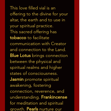
This love filled vial is an
offering to the divine for your
altar, the earth and to use in
your spiritual practice.
This sacred offering has
tobacco
to facilitate
communication with Creator
and connection to the Land.
Blue Lotus
brings connection
between the physical and
spiritual realms and higher
states of consciousness.
Jasmin
promote spiritual
awakening, fostering
connection, reverence, and
understanding.
Frankincense
for meditation and spiritual
growth.
Pearls
nurture our