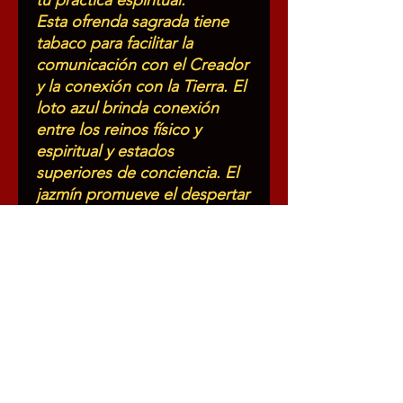
tu práctica espiritual.
Esta ofrenda sagrada tiene
tabaco para facilitar la
comunicación con el Creador
y la conexión con la Tierra. El
loto azul brinda conexión
entre los reinos físico y
espiritual y estados
superiores de conciencia. El
jazmín promueve el despertar
espiritual, fomentando la
conexión, la reverencia y la
comprensión. El incienso
para la meditación y el
crecimiento espiritual. Las
perlas nutren nuestra fe,
lealtad, integridad y pureza.
La salvia blanca para purificar.
La mirra para la aceptación, la