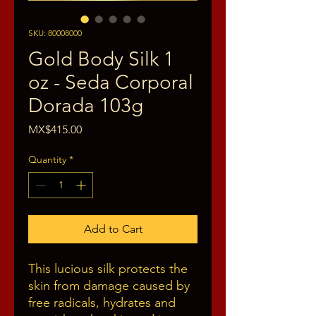
SKU: 80008000
Gold Body Silk 1
oz - Seda Corporal
Dorada 103g
Price
MX$415.00
Quantity
*
Add to Cart
This lucious silk protects the
skin from damage caused by
free radicals, hydrates and