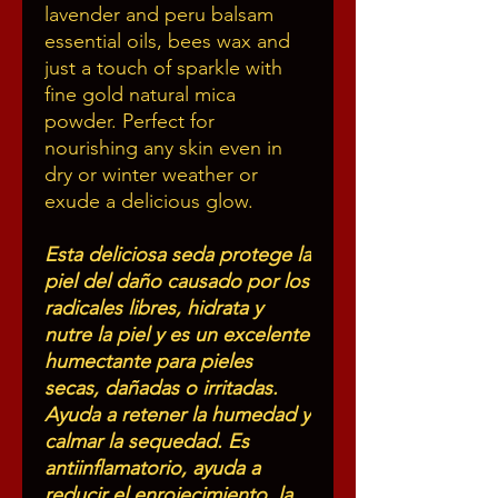
lavender and peru balsam
essential oils, bees wax and
just a touch of sparkle with
fine gold natural mica
powder. Perfect for
nourishing any skin even in
dry or winter weather or
exude a delicious glow.
Esta deliciosa seda protege la
piel del daño causado por los
radicales libres, hidrata y
nutre la piel y es un excelente
humectante para pieles
secas, dañadas o irritadas.
Ayuda a retener la humedad y
calmar la sequedad. Es
antiinflamatorio, ayuda a
reducir el enrojecimiento, la