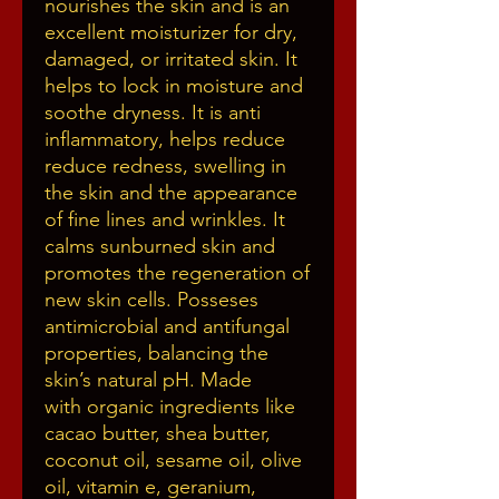
nourishes the skin and is an
excellent moisturizer for dry,
damaged, or irritated skin. It
helps to lock in moisture and
soothe dryness. It is anti
inflammatory, helps reduce
reduce redness, swelling in
the skin and the appearance
of fine lines and wrinkles. It
calms sunburned skin and
promotes the regeneration of
new skin cells. Posseses
antimicrobial and antifungal
properties, balancing the
skin’s natural pH. Made
with organic ingredients like
cacao butter, shea butter,
coconut oil, sesame oil, olive
oil, vitamin e, geranium,