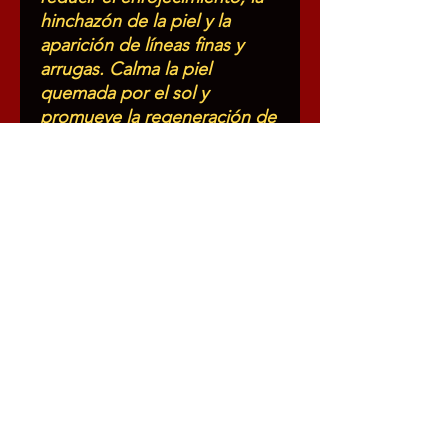
hinchazón de la piel y la
aparición de líneas finas y
arrugas. Calma la piel
quemada por el sol y
promueve la regeneración de
nuevas células cutáneas.
Posee propiedades
antimicrobianas y
antifúngicas, equilibrando el
pH natural de la piel.
Elaborado con ingredientes
orgánicos como manteca de
cacao, manteca de karité,
aceite de coco, aceite de
sésamo, aceite de oliva,
vitamina E, aceites esenciales
de geranio, lavanda y
bálsamo del Perú, cera de